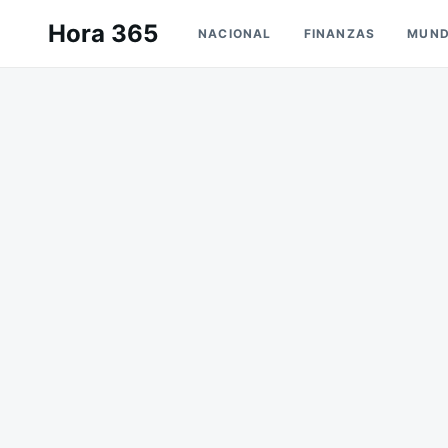
Saltar
Buscar:
Hora 365
NACIONAL
FINANZAS
MUN
al
contenido