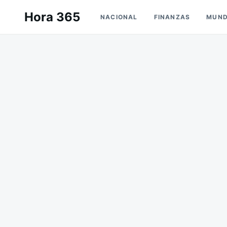
Saltar
Buscar:
Hora 365
NACIONAL
FINANZAS
MUN
al
contenido