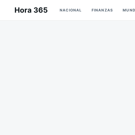
Saltar
Buscar:
Hora 365
NACIONAL
FINANZAS
MUN
al
contenido