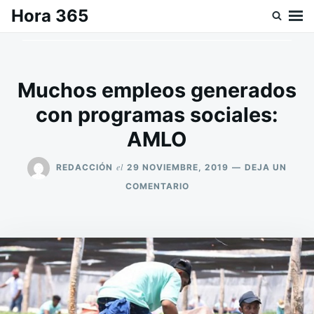
Saltar
Buscar:
Hora 365
al
contenido
Muchos empleos generados
con programas sociales:
AMLO
el
REDACCIÓN
29 NOVIEMBRE, 2019
DEJA UN
EN
COMENTARIO
MUCHOS
EMPLEOS
GENERADOS
CON
PROGRAMAS
SOCIALES:
AMLO