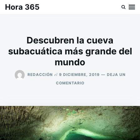
Saltar
Buscar:
Hora 365
al
contenido
Descubren la cueva
subacuática más grande del
mundo
el
REDACCIÓN
9 DICIEMBRE, 2019
DEJA UN
EN
COMENTARIO
DESCUBREN
LA
CUEVA
SUBACUÁTICA
MÁS
GRANDE
DEL
MUNDO