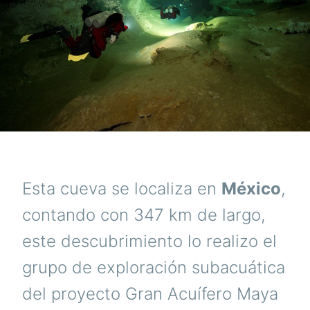
Esta cueva se localiza en
México
,
contando con 347 km de largo,
este descubrimiento lo realizo el
grupo de exploración subacuática
del proyecto Gran Acuífero Maya