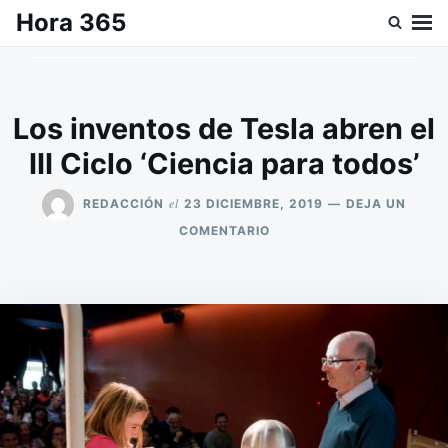
Saltar
Buscar:
Hora 365
al
contenido
Los inventos de Tesla abren el
III Ciclo ‘Ciencia para todos’
el
REDACCIÓN
23 DICIEMBRE, 2019
DEJA UN
EN
COMENTARIO
LOS
INVENTOS
DE
TESLA
ABREN
EL
III
CICLO
‘CIENCIA
PARA
TODOS’