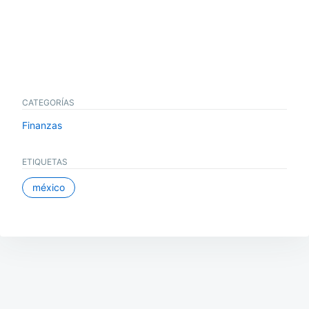
CATEGORÍAS
Finanzas
ETIQUETAS
méxico
Navegación
de