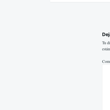
Dej
Tu di
está
Come