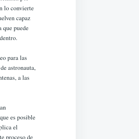
n lo convierte
vuelven capaz
ya que puede
 dentro.
eo para las
 de astronauta,
tenas, a las
ean
que es posible
lica el
te proceso de