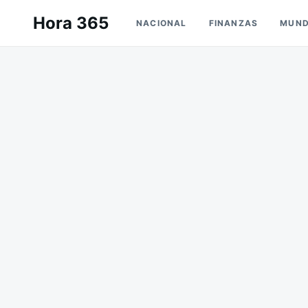
Saltar
Buscar:
Hora 365
NACIONAL
FINANZAS
MUN
al
contenido