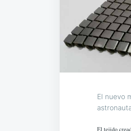
El nuevo m
astronauta
El tejido crea