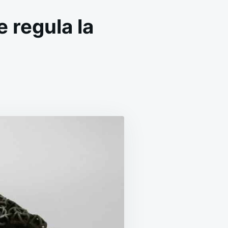
e regula la
EN
CREAN
TELA
SPACIAL
NTELIGENTE
QUE
REGULA
LA
TEMPERATURA