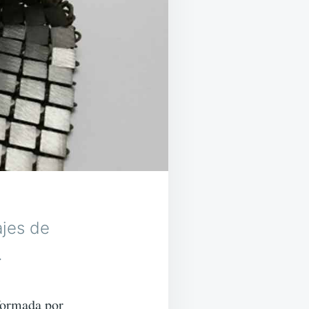
ajes de
.
 formada por