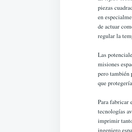
piezas cuadrad
en especialmen
de actuar como
regular la tem
Las potenciale
misiones espac
pero también p
que protegería
Para fabricar 
tecnologías a
imprimir tanto
ingeniero espa