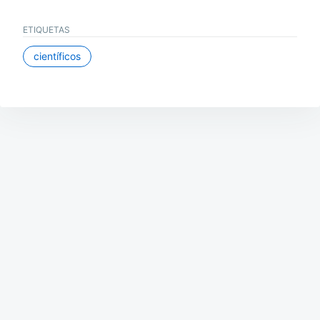
ETIQUETAS
científicos
Navegación
de
entradas