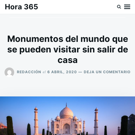
Saltar
Buscar:
Hora 365
al
contenido
Monumentos del mundo que
se pueden visitar sin salir de
casa
E
el
REDACCIÓN
6 ABRIL, 2020
DEJA UN COMENTARIO
M
D
M
Q
S
P
VI
SI
SA
D
C