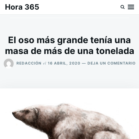
Saltar
Buscar:
Hora 365
al
contenido
El oso más grande tenía una
masa de más de una tonelada
E
el
REDACCIÓN
16 ABRIL, 2020
DEJA UN COMENTARIO
E
O
M
G
T
U
M
D
M
D
U
T