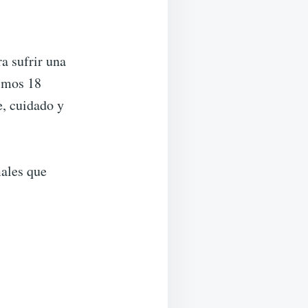
a sufrir una
ximos 18
e, cuidado y
males que