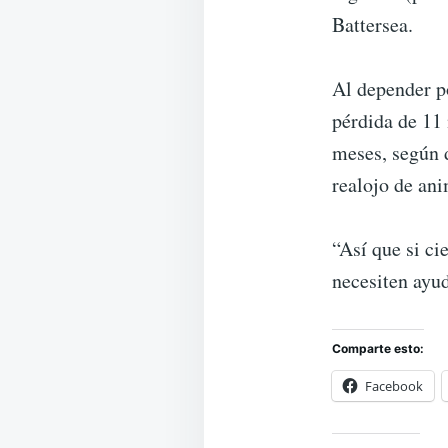
Battersea.
Al depender po
pérdida de 11 
meses, según d
realojo de an
“Así que si ci
necesiten ayud
Comparte esto:
Facebook