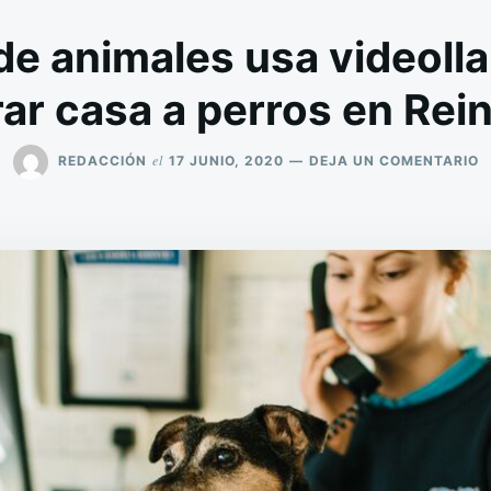
de animales usa videol
ar casa a perros en Rei
E
el
REDACCIÓN
17 JUNIO, 2020
DEJA UN COMENTARIO
U
R
D
A
U
V
P
E
C
A
P
E
R
U