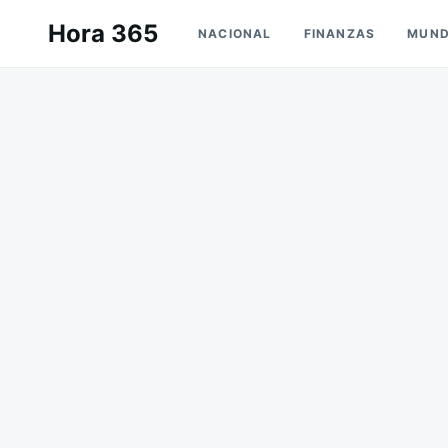
Saltar
Buscar:
Hora 365
NACIONAL
FINANZAS
MUN
al
contenido