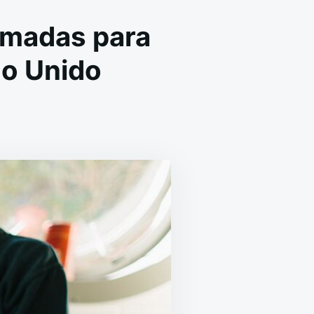
lamadas para
no Unido
N
N
EFUGIO
E
NIMALES
SA
IDEOLLAMADAS
ARA
NCONTRAR
ASA
ERROS
N
EINO
NIDO