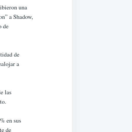
cibieron una
ron” a Shadow,
o de
ntidad de
ealojar a
e las
to.
0% en sus
te de