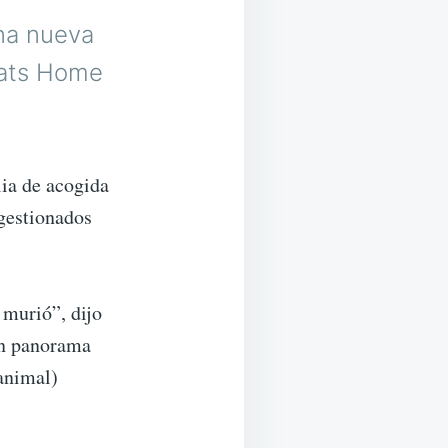
na nueva
Cats Home
lia de acogida
 gestionados
 murió”, dijo
un panorama
animal)