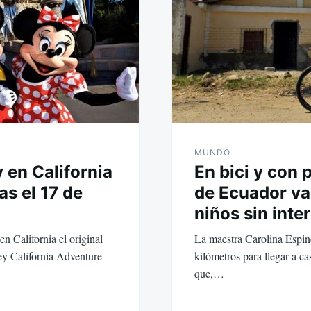
MUNDO
 en California
En bici y con 
as el 17 de
de Ecuador va 
niños sin inte
n California el original
La maestra Carolina Espino
ey California Adventure
kilómetros para llegar a c
que,…