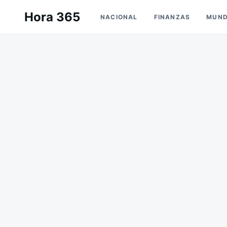
Saltar
Buscar:
Hora 365
NACIONAL
FINANZAS
MUN
al
contenido