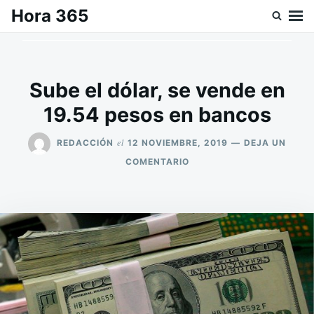
Saltar
Buscar:
Hora 365
al
contenido
Sube el dólar, se vende en
19.54 pesos en bancos
el
REDACCIÓN
12 NOVIEMBRE, 2019
DEJA UN
EN
COMENTARIO
SUBE
EL
DÓLAR,
SE
VENDE
EN
19.54
PESOS
EN
BANCOS