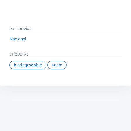
CATEGORÍAS
Nacional
ETIQUETAS
biodegradable
unam
Navegación
de
entradas