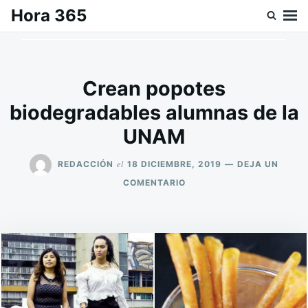
Saltar
Buscar:
Hora 365
al
contenido
Crean popotes
biodegradables alumnas de la
UNAM
el
REDACCIÓN
18 DICIEMBRE, 2019
DEJA UN
EN
COMENTARIO
CREAN
POPOTES
BIODEGRADABLES
ALUMNAS
DE
LA
UNAM