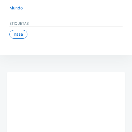
Mundo
ETIQUETAS
nasa
Navegación
de
entradas