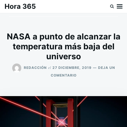
Saltar
Buscar:
Hora 365
al
contenido
NASA a punto de alcanzar la
temperatura más baja del
universo
el
REDACCIÓN
27 DICIEMBRE, 2019
DEJA UN
EN
COMENTARIO
NASA
A
PUNTO
DE
ALCANZAR
LA
TEMPERATURA
MÁS
BAJA