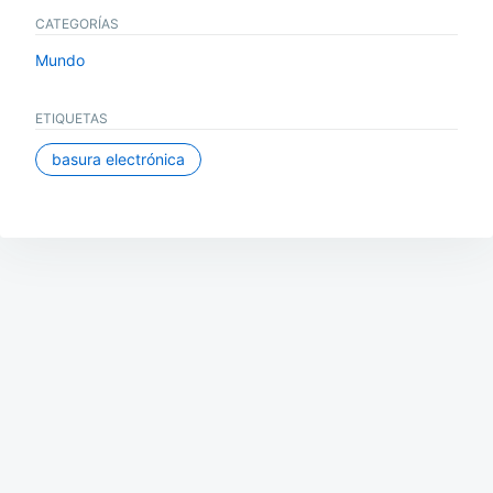
CATEGORÍAS
Mundo
ETIQUETAS
basura electrónica
Navegación
de
entradas