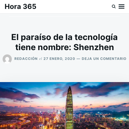
Saltar
Buscar:
Hora 365
al
contenido
El paraíso de la tecnología
tiene nombre: Shenzhen
E
el
REDACCIÓN
27 ENERO, 2020
DEJA UN COMENTARIO
E
P
D
L
T
T
N
S