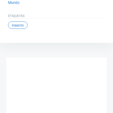
Mundo
ETIQUETAS
insecto
Navegación
de
entradas