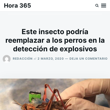
Saltar
Buscar:
Hora 365
al
contenido
Este insecto podría
reemplazar a los perros en la
detección de explosivos
E
el
REDACCIÓN
2 MARZO, 2020
DEJA UN COMENTARIO
E
I
P
R
A
L
P
E
L
D
D