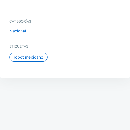
CATEGORÍAS
Nacional
ETIQUETAS
robot mexicano
Navegación
de
entradas