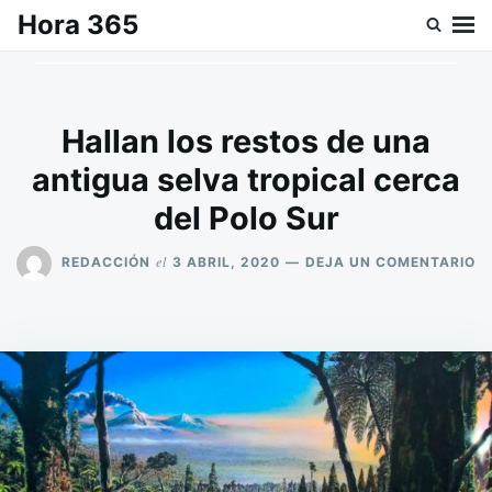
Saltar
Buscar:
Hora 365
al
contenido
Hallan los restos de una
antigua selva tropical cerca
del Polo Sur
E
el
REDACCIÓN
3 ABRIL, 2020
DEJA UN COMENTARIO
H
L
R
D
U
A
S
T
C
D
P