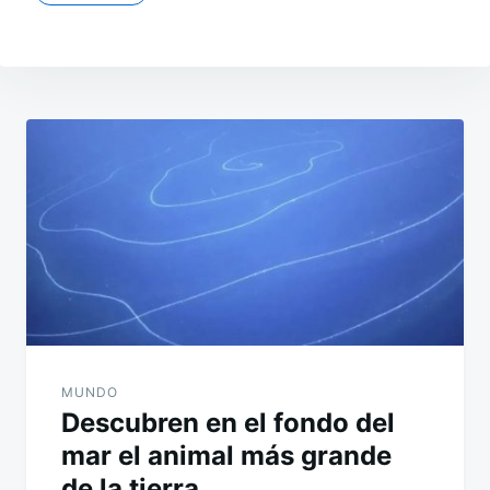
Navegación
de
entradas
MUNDO
Descubren en el fondo del
mar el animal más grande
de la tierra