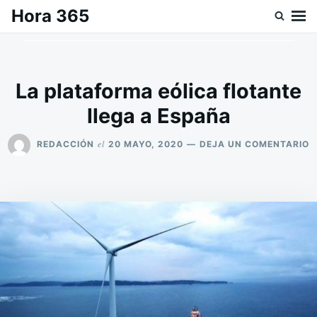
Saltar
Buscar:
Hora 365
al
contenido
La plataforma eólica flotante
llega a España
E
el
REDACCIÓN
20 MAYO, 2020
DEJA UN COMENTARIO
L
P
E
F
L
A
E