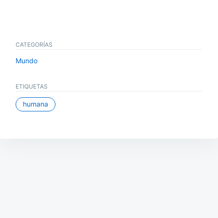
CATEGORÍAS
Mundo
ETIQUETAS
humana
Navegación
de
entradas