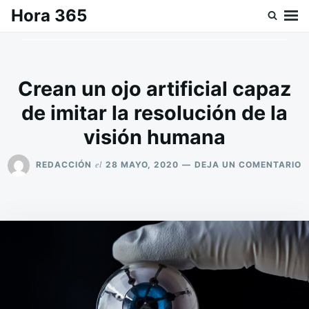
Saltar
Buscar:
Hora 365
al
contenido
Crean un ojo artificial capaz
de imitar la resolución de la
visión humana
E
el
REDACCIÓN
28 MAYO, 2020
DEJA UN COMENTARIO
C
U
O
A
C
D
I
L
R
D
L