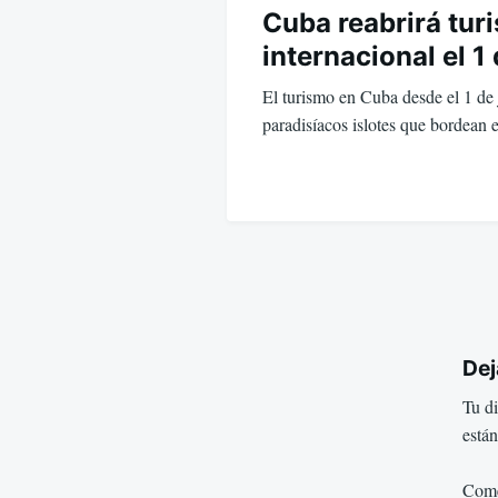
Cuba reabrirá tur
internacional el 1 
El turismo en Cuba desde el 1 de j
paradisíacos islotes que bordean 
Dej
Tu di
está
Come