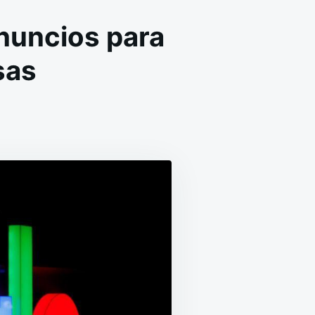
nuncios para
sas
N
OOGLE
ANZA
UEVAS
UNCIONES
E
NUNCIOS
ARA
YUDAR
EQUEÑAS
MPRESAS