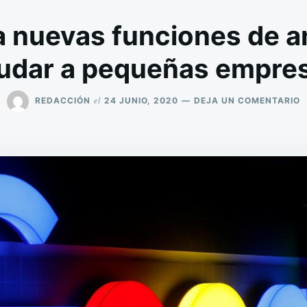
a nuevas funciones de a
udar a pequeñas empre
E
el
REDACCIÓN
24 JUNIO, 2020
DEJA UN COMENTARIO
G
L
N
F
D
A
P
A
A
P
E