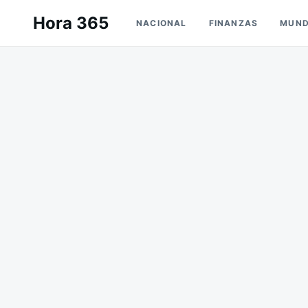
Saltar
Buscar:
Hora 365
NACIONAL
FINANZAS
MUN
al
contenido