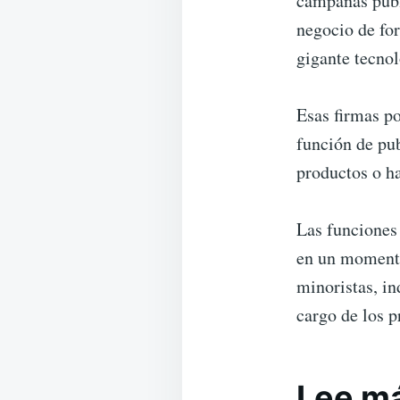
campañas publ
negocio de for
gigante tecnol
Esas firmas p
función de pub
productos o h
Las funciones 
en un momento
minoristas, in
cargo de los p
Lee m