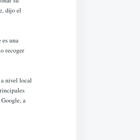
ionar su
, dijo el
 es una
mo recoger
a nivel local
rincipales
e Google, a