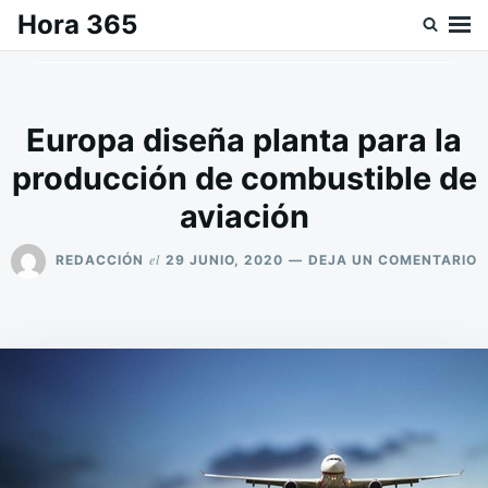
Saltar
Buscar:
Hora 365
al
contenido
Europa diseña planta para la
producción de combustible de
aviación
E
el
REDACCIÓN
29 JUNIO, 2020
DEJA UN COMENTARIO
E
D
P
P
L
P
D
C
D
A