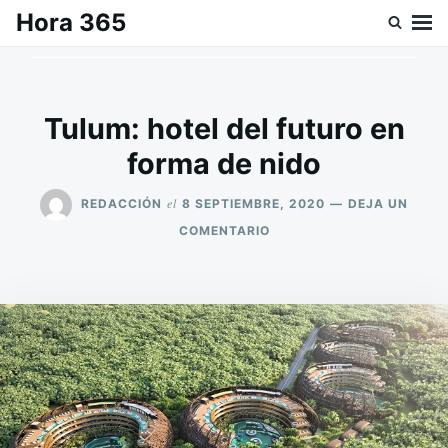
Saltar
Buscar:
Hora 365
al
contenido
Tulum: hotel del futuro en
forma de nido
el
REDACCIÓN
8 SEPTIEMBRE, 2020
DEJA UN
EN
COMENTARIO
TULUM:
HOTEL
DEL
FUTURO
EN
FORMA
DE
NIDO