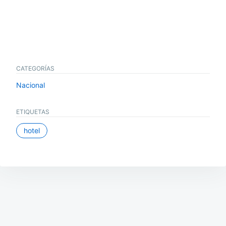
CATEGORÍAS
Nacional
ETIQUETAS
hotel
Navegación
de