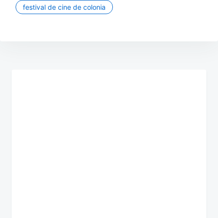
festival de cine de colonia
Navegación
de
entradas