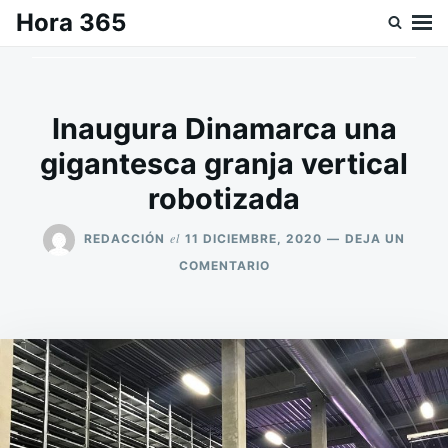
Saltar
Buscar:
Hora 365
al
contenido
Inaugura Dinamarca una
gigantesca granja vertical
robotizada
el
REDACCIÓN
11 DICIEMBRE, 2020
DEJA UN
EN
COMENTARIO
INAUGURA
DINAMARCA
UNA
GIGANTESCA
GRANJA
VERTICAL
ROBOTIZADA