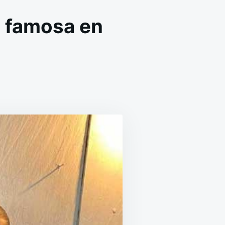
a famosa en
N
OÑA
NGELA,
A
OCINERA
EXICANA
AMOSA
N
OUTUBE