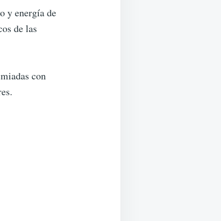
o y energía de
cos de las
remiadas con
res.