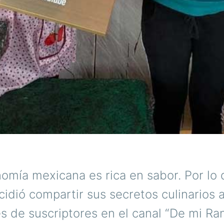
nomía mexicana es rica en sabor. Por lo
idió compartir sus secretos culinarios 
es de suscriptores en el canal “De mi Ra