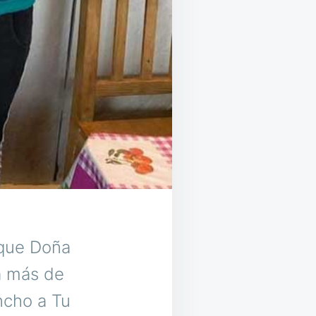
 que Doña
a más de
ncho a Tu