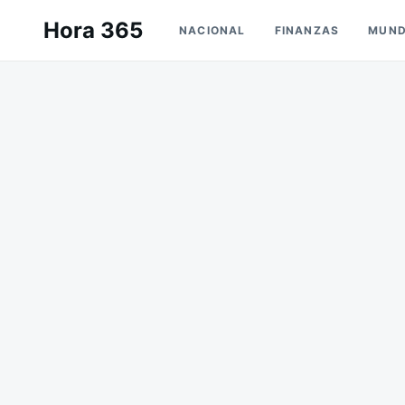
Saltar
Buscar:
Hora 365
NACIONAL
FINANZAS
MUN
al
contenido