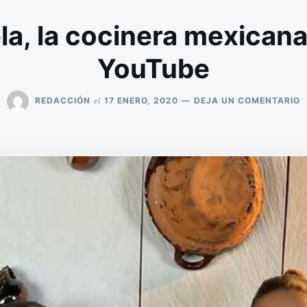
a, la cocinera mexican
YouTube
E
el
REDACCIÓN
17 ENERO, 2020
DEJA UN COMENTARIO
D
Á
L
C
M
F
E
Y