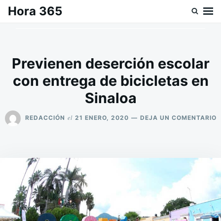
Saltar
Buscar:
Hora 365
al
contenido
Previenen deserción escolar
con entrega de bicicletas en
Sinaloa
E
el
REDACCIÓN
21 ENERO, 2020
DEJA UN COMENTARIO
P
D
E
C
E
D
B
E
S