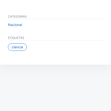
CATEGORÍAS
Nacional
ETIQUETAS
ciencia
Navegación
de
entradas