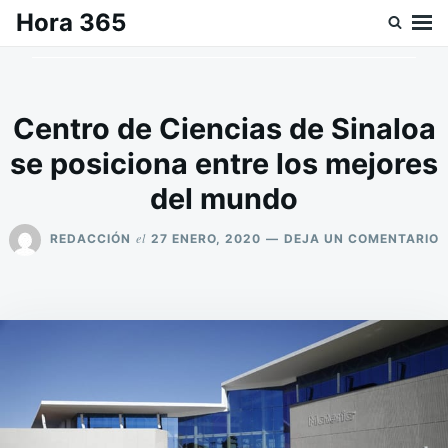
Saltar
Buscar:
Hora 365
al
contenido
Centro de Ciencias de Sinaloa
se posiciona entre los mejores
del mundo
E
el
REDACCIÓN
27 ENERO, 2020
DEJA UN COMENTARIO
C
D
C
D
S
S
P
E
L
M
D