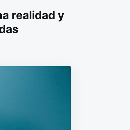
a realidad y
idas
EN
VACUNA
CONTRA
EL
COLESTEROL
YA
ES
UNA
REALIDAD
Y
PODRÍA
SALVAR
MILLONES
DE
VIDAS