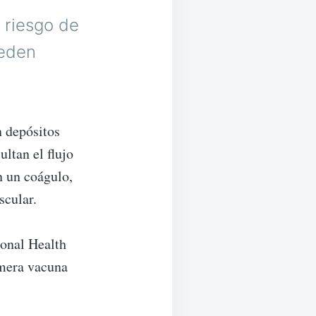
 riesgo de
ueden
n depósitos
ultan el flujo
n un coágulo,
scular.
ional Health
imera vacuna