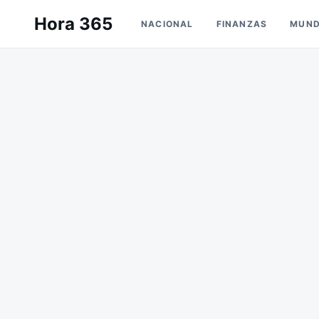
Saltar
Buscar:
Hora 365
NACIONAL
FINANZAS
MUN
al
contenido