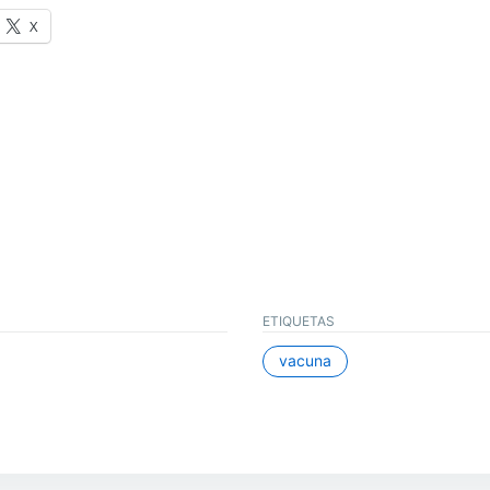
X
ETIQUETAS
vacuna