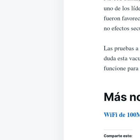
uno de los líd
fueron favorec
no efectos sec
Las pruebas a
duda esta vac
funcione para 
Más no
WiFi de 100
Comparte esto: