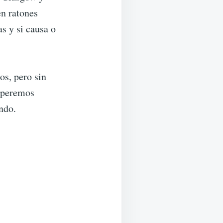
en ratones
s y si causa o
os, pero sin
esperemos
ndo.