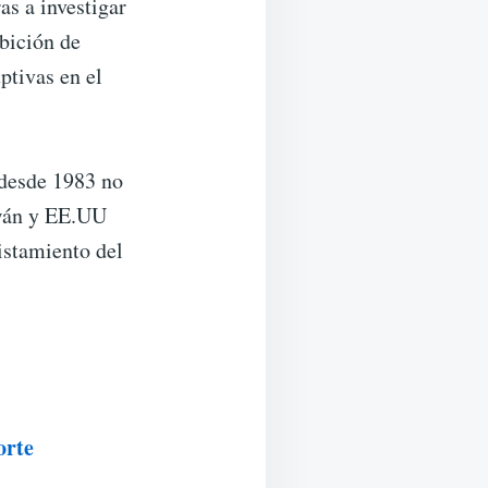
as a investigar
bición de
ptivas en el
 desde 1983 no
iwán y EE.UU
istamiento del
orte