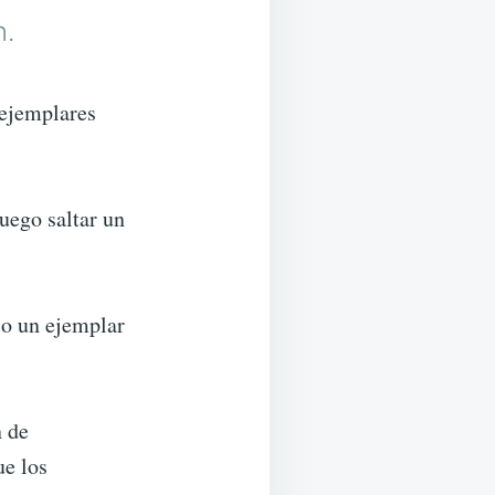
n.
 ejemplares
luego saltar un
io un ejemplar
n de
ue los