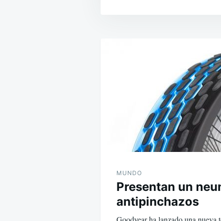
Navegación
de
entradas
MUNDO
Presentan un neu
antipinchazos
Goodyear ha lanzado una nueva t