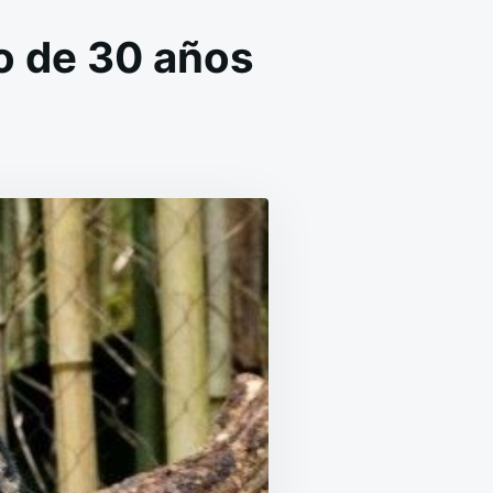
o de 30 años
EN
REAPARECE
L
LEOPARDO
NUBLADO
LUEGO
DE
30
AÑOS