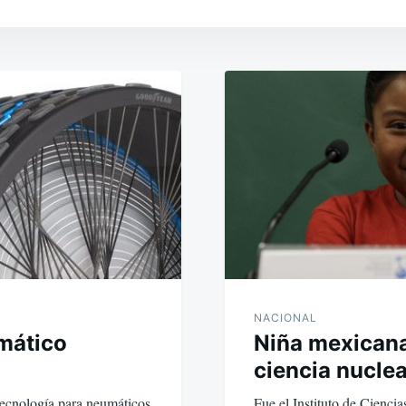
NACIONAL
mático
Niña mexicana
ciencia nuclea
ecnología para neumáticos
Fue el Instituto de Cienc