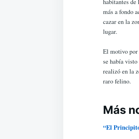
habitantes de 
más a fondo ac
cazar en la zo
lugar.
El motivo por 
se había vist
realizó en la 
raro felino.
Más no
“El Principit