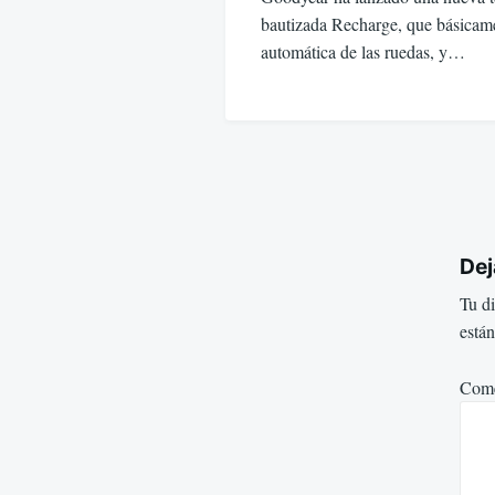
bautizada Recharge, que básicame
automática de las ruedas, y…
Dej
Tu di
está
Come