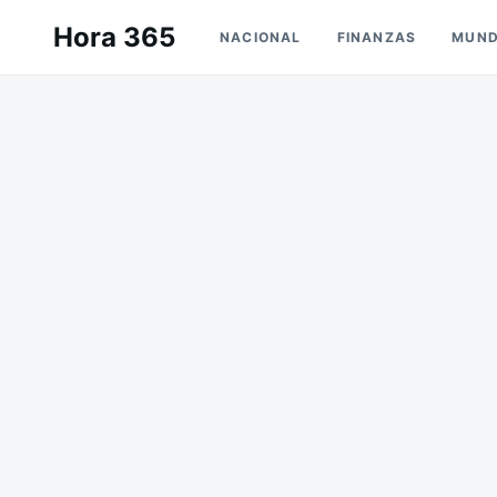
Saltar
Buscar:
Hora 365
NACIONAL
FINANZAS
MUN
al
contenido