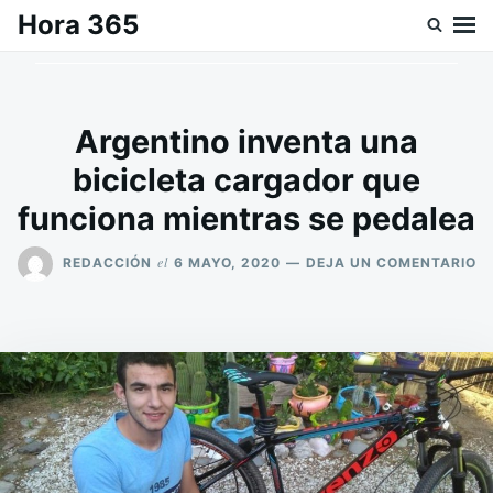
Saltar
Buscar:
Hora 365
al
contenido
Argentino inventa una
bicicleta cargador que
funciona mientras se pedalea
E
el
REDACCIÓN
6 MAYO, 2020
DEJA UN COMENTARIO
A
I
U
BI
C
Q
F
M
S
P