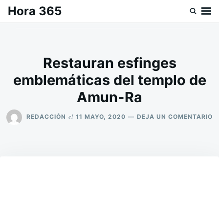
Saltar
Buscar:
Hora 365
al
contenido
Restauran esfinges
emblemáticas del templo de
Amun-Ra
E
el
REDACCIÓN
11 MAYO, 2020
DEJA UN COMENTARIO
R
E
E
D
T
D
A
R