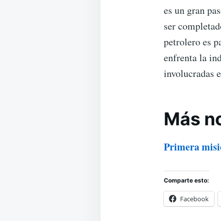
es un gran pa
ser completad
petrolero es p
enfrenta la in
involucradas e
Más no
Primera misió
Comparte esto:
Facebook