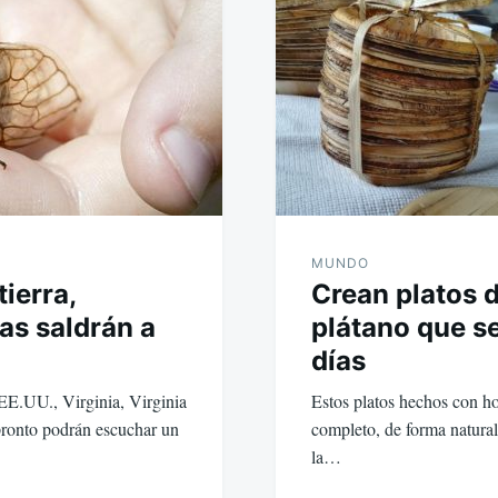
MUNDO
tierra,
Crean platos 
as saldrán a
plátano que s
días
 EE.UU., Virginia, Virginia
Estos platos hechos con h
pronto podrán escuchar un
completo, de forma natural
la…