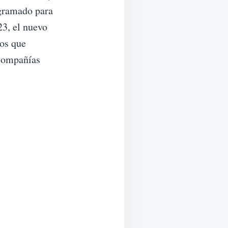
ogramado para
3, el nuevo
íos que
 compañías