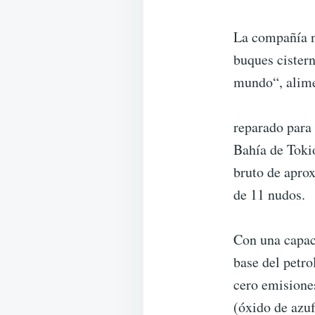
La compañía n
buques cistern
mundo“, alimen
reparado para
Bahía de Tokio
bruto de apro
de 11 nudos.
Con una capac
base del petr
cero emisione
(óxido de azu