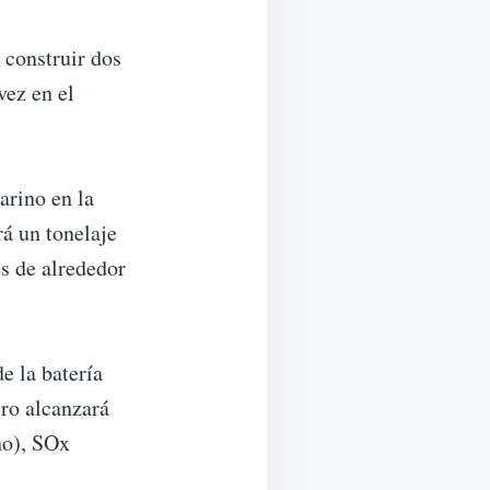
construir dos
vez en el
arino en la
rá un tonelaje
s de alrededor
e la batería
ero alcanzará
no), SOx