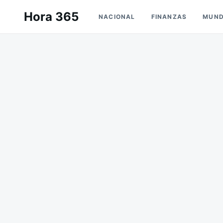
Saltar
Buscar:
Hora 365
NACIONAL
FINANZAS
MUN
al
contenido