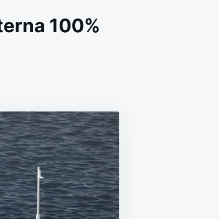
sterna 100%
N
APÓN
ONSTRUIRÁ
RIMER
UQUE
ISTERNA
00%
LÉCTRICO