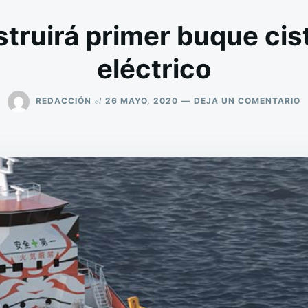
truirá primer buque ci
eléctrico
E
el
REDACCIÓN
26 MAYO, 2020
DEJA UN COMENTARIO
J
C
P
B
C
1
E