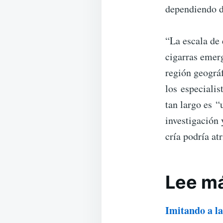
dependiendo d
“La escala de
cigarras emer
región geográf
los especialis
tan largo es “
investigación 
cría podría at
Lee m
Imitando a la