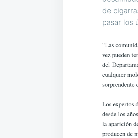
de cigarr
pasar los 
“Las comunida
vez pueden te
del Departame
cualquier mole
sorprendente q
Los expertos 
desde los año
la aparición d
producen de m