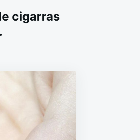
de cigarras
.
N
RAS
7
ÑOS
AJO
IERRA,
ILLONES
E
IGARRAS
ALDRÁN
OLAR
N
E.UU.