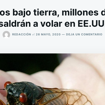
os bajo tierra, millones 
saldrán a volar en EE.UU
E
el
REDACCIÓN
26 MAYO, 2020
DEJA UN COMENTARIO
T
1
A
B
T
M
D
C
S
A
V
E
E