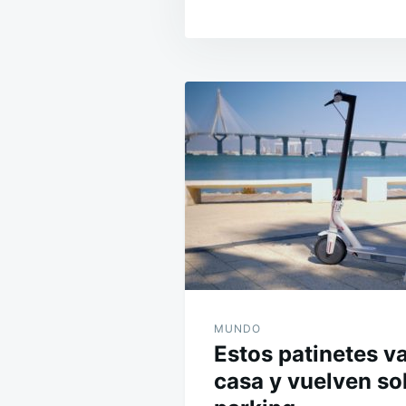
Navegación
de
entradas
MUNDO
Estos patinetes va
casa y vuelven so