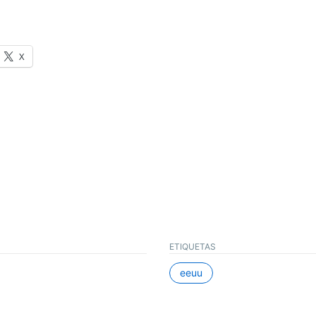
X
ETIQUETAS
eeuu