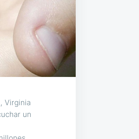
 Virginia
cuchar un
illones