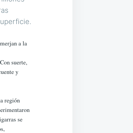
ras
uperficie.
merjan a la
Con suerte,
cuente y
la región
perimentaron
igarras se
s,