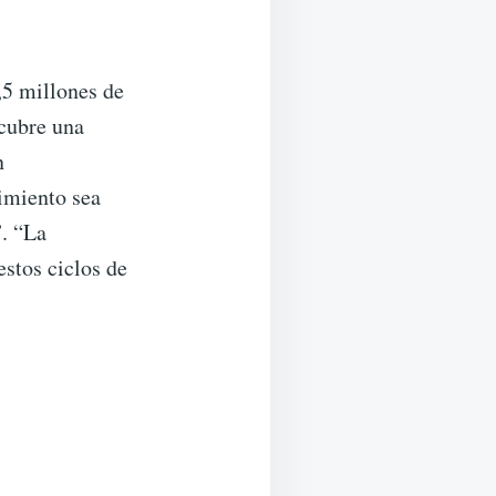
,5 millones de
 cubre una
n
gimiento sea
”. “La
stos ciclos de