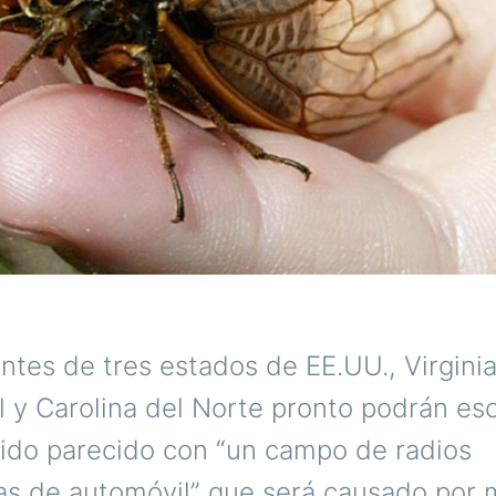
ntes de tres estados de EE.UU., Virginia,
l y Carolina del Norte pronto podrán es
uido parecido con “un campo de radios
as de automóvil” que será causado por m