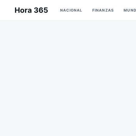
Saltar
Buscar:
Hora 365
NACIONAL
FINANZAS
MUN
al
contenido