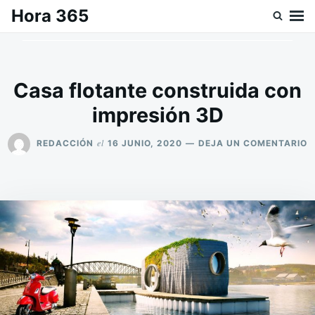
Saltar
Buscar:
Hora 365
al
contenido
Casa flotante construida con
impresión 3D
E
el
REDACCIÓN
16 JUNIO, 2020
DEJA UN COMENTARIO
C
F
C
C
I
3