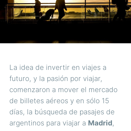
La idea de invertir en viajes a
futuro, y la pasión por viajar,
comenzaron a mover el mercado
de billetes aéreos y en sólo 15
días, la búsqueda de pasajes de
argentinos para viajar a
Madrid
,