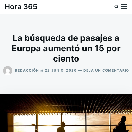
Saltar
Buscar:
Hora 365
al
contenido
La búsqueda de pasajes a
Europa aumentó un 15 por
ciento
E
el
REDACCIÓN
22 JUNIO, 2020
DEJA UN COMENTARIO
L
B
D
P
A
E
A
U
1
P
C