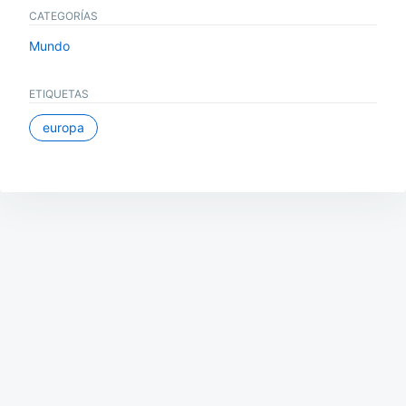
CATEGORÍAS
Mundo
ETIQUETAS
europa
Navegación
de
entradas