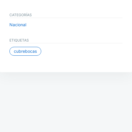
CATEGORÍAS
Nacional
ETIQUETAS
cubrebocas
Navegación
de
entradas