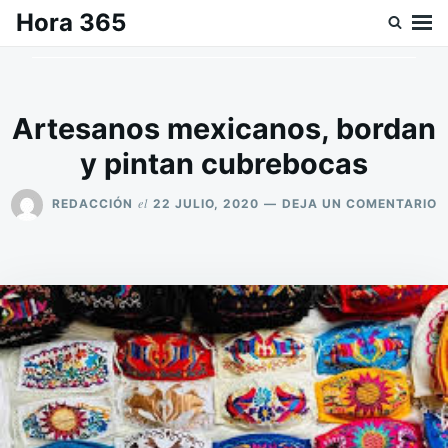
Saltar
Buscar:
Hora 365
al
contenido
Artesanos mexicanos, bordan
y pintan cubrebocas
E
el
REDACCIÓN
22 JULIO, 2020
DEJA UN COMENTARIO
A
M
B
Y
P
C