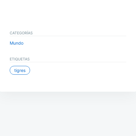
CATEGORÍAS
Mundo
ETIQUETAS
tigres
Navegación
de
entradas