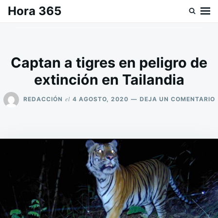
Saltar
Buscar:
Hora 365
al
contenido
Captan a tigres en peligro de
extinción en Tailandia
el
REDACCIÓN
4 AGOSTO, 2020
DEJA UN COMENTARIO