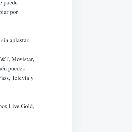
se puede
biar por
sin aplastar.
T&T, Movistar,
ién puedes
ass, Televia y
Xbox Live Gold,