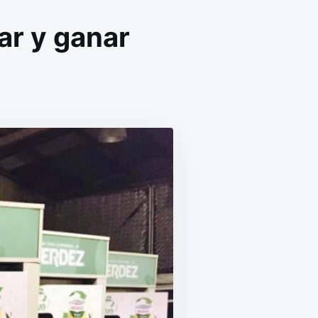
lar y ganar
EN
O
HERDEZ
LANZA
INICIATIVA
PARA
RECICLAR
Y
GANAR