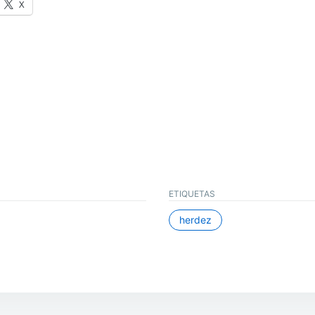
X
ETIQUETAS
herdez