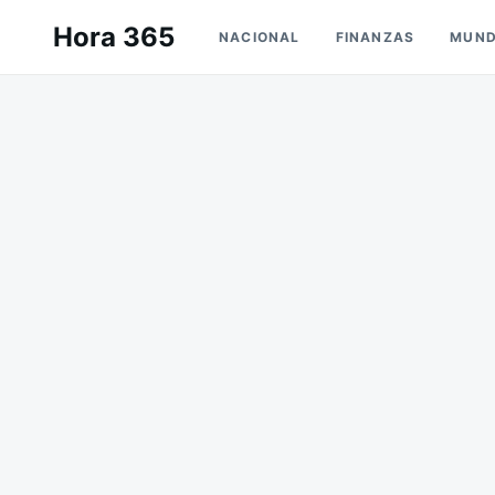
Saltar
Buscar:
Hora 365
NACIONAL
FINANZAS
MUN
al
contenido