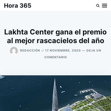
Saltar
Buscar:
Hora 365
al
contenido
Lakhta Center gana el premio
al mejor rascacielos del año
el
REDACCIÓN
17 NOVIEMBRE, 2020
DEJA UN
EN
COMENTARIO
LAKHTA
CENTER
GANA
EL
PREMIO
AL
MEJOR
RASCACIELOS
DEL
AÑO