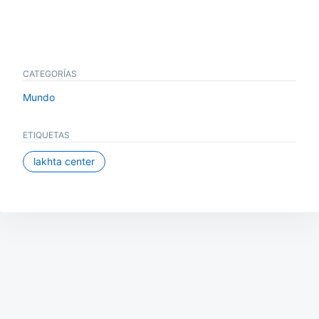
CATEGORÍAS
Mundo
ETIQUETAS
lakhta center
Navegación
de
entradas