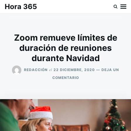
Saltar
Buscar:
Hora 365
al
contenido
Zoom remueve límites de
duración de reuniones
durante Navidad
el
REDACCIÓN
22 DICIEMBRE, 2020
DEJA UN
EN
COMENTARIO
ZOOM
REMUEVE
LÍMITES
DE
DURACIÓN
DE
REUNIONES
DURANTE
NAVIDAD