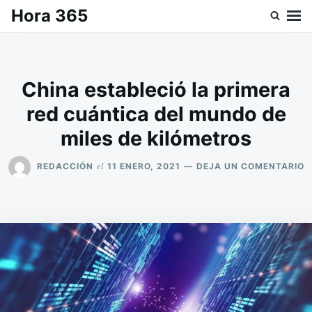
Saltar
Buscar:
Hora 365
al
contenido
China estableció la primera
red cuántica del mundo de
miles de kilómetros
E
el
REDACCIÓN
11 ENERO, 2021
DEJA UN COMENTARIO
C
E
L
P
R
C
D
M
D
M
D