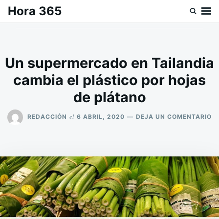
Saltar
Buscar:
Hora 365
al
contenido
Un supermercado en Tailandia
cambia el plástico por hojas
de plátano
E
el
REDACCIÓN
6 ABRIL, 2020
DEJA UN COMENTARIO
U
S
E
T
C
EL
P
P
H
D
P