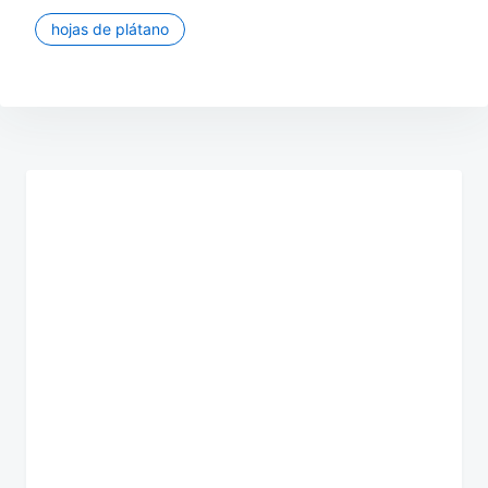
hojas de plátano
Navegación
de
entradas