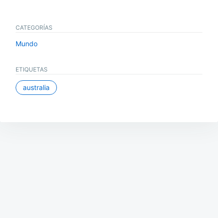
CATEGORÍAS
Mundo
ETIQUETAS
australia
Navegación
de
entradas