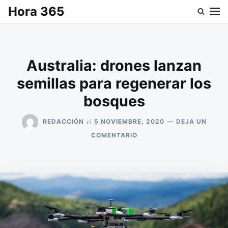
Saltar
Buscar:
Hora 365
al
contenido
Australia: drones lanzan
semillas para regenerar los
bosques
el
REDACCIÓN
5 NOVIEMBRE, 2020
DEJA UN
EN
COMENTARIO
AUSTRALIA:
DRONES
LANZAN
SEMILLAS
PARA
REGENERAR
LOS
BOSQUES