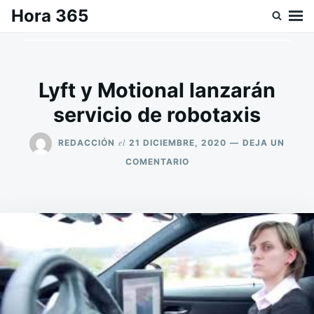
Saltar
Buscar:
Hora 365
al
contenido
Lyft y Motional lanzarán
servicio de robotaxis
el
REDACCIÓN
21 DICIEMBRE, 2020
DEJA UN
EN
COMENTARIO
LYFT
Y
MOTIONAL
LANZARÁN
SERVICIO
DE
ROBOTAXIS