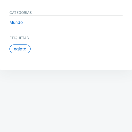
CATEGORÍAS
Mundo
ETIQUETAS
egipto
Navegación
de
entradas